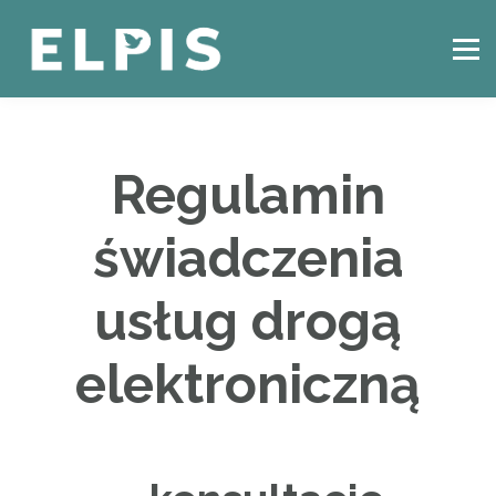
CZYM JEST CBT?
KONSULTACJE ONLINE
BLOG
KONTAKT
ZALOGUJ SIĘ
Regulamin
świadczenia
usług drogą
elektroniczną