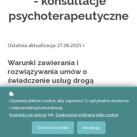
- konsultacje
psychoterapeutyczne
Ostatnia aktualizacja: 27.06.2025
r.
Warunki zawierania i
rozwiązywania umów o
świadczenie usług drogą
elektroniczną
Używamy plików cookie, aby zapewnić Ci optymalne wrażenia
1.
Niniejszy Regulamin stanowi prawnie wiążącą
i odpowiednią komunikację.
umowę zawartą między Tobą (dalej:
Dowiedz się więcej
lub
Zaakceptuj wybrane pliki cookie
.
„Usługobiorca”) a JnM Rosko Ltd, z siedzibą Suite A
Odrzuć wszystkie
Akceptuję
82 James Carter Road, Mildenhall, Bury St. Edmunds,