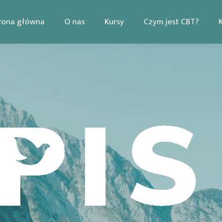
rona główna
O nas
Kursy
Czym jest CBT?