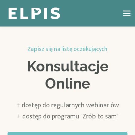
CZYM JEST CBT?
KONSULTACJE ONLINE
BLOG
KONTAKT
ZALOGUJ SIĘ
Zapisz się na listę oczekujących
Konsultacje
Online
+ dostęp do regularnych webinariów
+ dostęp do programu "Zrób to sam"