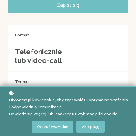
Zapisz się
Format
Telefonicznie
lub video-call
Termin
Do ustalenia
Używamy plików cookie, aby zapewnić Ci optymalne wrażenia
i odpowiednią komunikację.
Dowiedz się więcej
lub
Zaakceptuj wybrane pliki cookie
.
Czas spotkania
Odrzuć wszystkie
Akceptuję