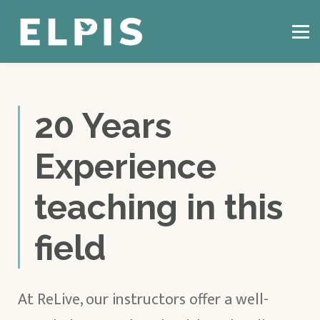
CZYM JEST CBT?
KONSULTACJE ONLINE
BLOG
KONTAKT
ZALOGUJ SIĘ
20 Years
Experience
teaching in this
field
At ReLive, our instructors offer a well-