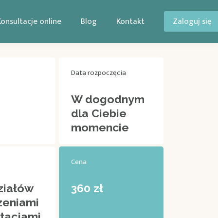
Konsultacje online
Blog
Kontakt
Zaloguj się
Data rozpoczęcia
W dogodnym
dla Ciebie
momencie
Cena
ziałów
360 zł
zeniami
tacjami