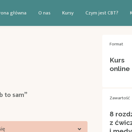
rona główna
O nas
Kursy
Czym jest CBT?
Format
Kurs
online
b to sam”
Zawartość
8 rozd
z ćwic
się
i medy