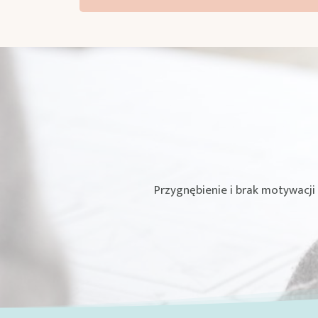
Sprawdz
Program oparty na iCBT to sprawd
Przygnębienie i brak motywacji
Nasz program "Zrób to sam" 