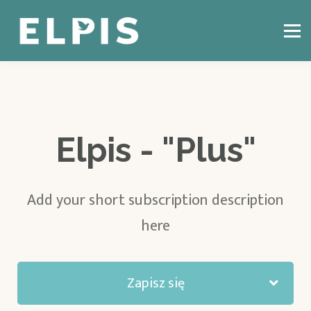
CZYM JEST CBT?
KONSULTACJE ONLINE
BLOG
KONTAKT
ZALOGUJ SIĘ
Elpis - "Plus"
Add your short subscription description
here
Zapisz się